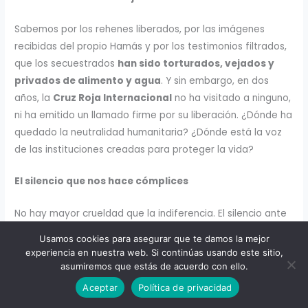
Sabemos por los rehenes liberados, por las imágenes
recibidas del propio Hamás y por los testimonios filtrados,
que los secuestrados
han sido torturados, vejados y
privados de alimento y agua
. Y sin embargo, en dos
años, la
Cruz Roja Internacional
no ha visitado a ninguno,
ni ha emitido un llamado firme por su liberación. ¿Dónde ha
quedado la neutralidad humanitaria? ¿Dónde está la voz
de las instituciones creadas para proteger la vida?
El silencio que nos hace cómplices
No hay mayor crueldad que la indiferencia. El silencio ante
el dolor nos convierte en cómplices. Cuando el mundo
Usamos cookies para asegurar que te damos la mejor
calla frente al terror, el terror se fortalece. Y eso es
experiencia en nuestra web. Si continúas usando este sitio,
exactamente lo que Hamás busca:
acostumbrarnos a la
asumiremos que estás de acuerdo con ello.
barbarie, normalizar el horror
, hasta que la compasión
Aceptar
Política de privacidad
parezca debilidad y la verdad se vuelva relativa.