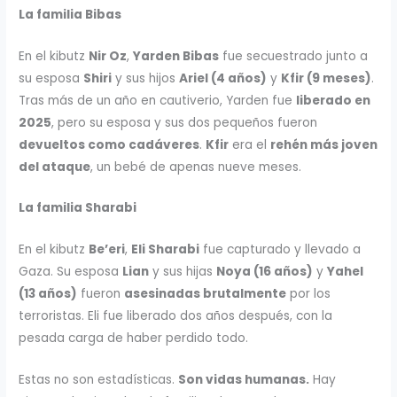
La familia Bibas
En el kibutz
Nir Oz
,
Yarden Bibas
fue secuestrado junto a
su esposa
Shiri
y sus hijos
Ariel (4 años)
y
Kfir (9 meses)
.
Tras más de un año en cautiverio, Yarden fue
liberado en
2025
, pero su esposa y sus dos pequeños fueron
devueltos como cadáveres
.
Kfir
era el
rehén más joven
del ataque
, un bebé de apenas nueve meses.
La familia Sharabi
En el kibutz
Be’eri
,
Eli Sharabi
fue capturado y llevado a
Gaza. Su esposa
Lian
y sus hijas
Noya (16 años)
y
Yahel
(13 años)
fueron
asesinadas brutalmente
por los
terroristas. Eli fue liberado dos años después, con la
pesada carga de haber perdido todo.
Estas no son estadísticas.
Son vidas humanas.
Hay