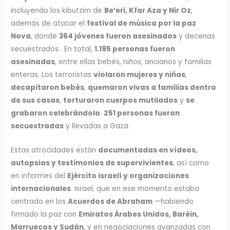
incluyendo los kibutzim de
Be’eri, Kfar Aza y Nir Oz
,
además de atacar el
festival de música por la paz
Nova
, donde
364 jóvenes fueron asesinados
y decenas
secuestrados. En total,
1.195 personas fueron
asesinadas
, entre ellas bebés, niños, ancianos y familias
enteras. Los terroristas
violaron mujeres y niñas
,
decapitaron bebés
,
quemaron vivas a familias dentro
de sus casas
,
torturaron cuerpos mutilados
y
se
grabaron celebrándolo
.
251 personas fueron
secuestradas
y llevadas a Gaza.
Estas atrocidades están
documentadas en vídeos,
autopsias y testimonios de supervivientes
, así como
en informes del
Ejército israelí y organizaciones
internacionales
. Israel, que en ese momento estaba
centrado en los
Acuerdos de Abraham
—habiendo
firmado la paz con
Emiratos Árabes Unidos, Baréin,
Marruecos y Sudán
, y en negociaciones avanzadas con