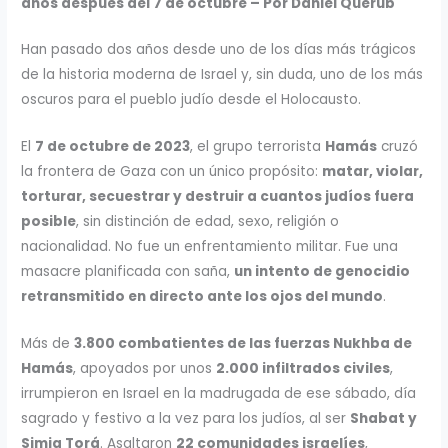
años después del 7 de octubre – Por Daniel Querub
Han pasado dos años desde uno de los días más trágicos
de la historia moderna de Israel y, sin duda, uno de los más
oscuros para el pueblo judío desde el Holocausto.
El
7 de octubre de 2023
, el grupo terrorista
Hamás
cruzó
la frontera de Gaza con un único propósito:
matar, violar,
torturar, secuestrar y destruir a cuantos judíos fuera
posible
, sin distinción de edad, sexo, religión o
nacionalidad. No fue un enfrentamiento militar. Fue una
masacre planificada con saña,
un intento de genocidio
retransmitido en directo ante los ojos del mundo
.
Más de
3.800 combatientes de las fuerzas Nukhba de
Hamás
, apoyados por unos
2.000 infiltrados civiles
,
irrumpieron en Israel en la madrugada de ese sábado, día
sagrado y festivo a la vez para los judíos, al ser
Shabat y
Simja Torá
. Asaltaron
22 comunidades israelíes
,