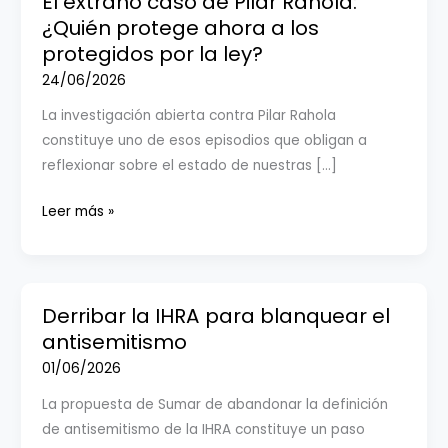
El extraño caso de Pilar Rahola:
¿Quién protege ahora a los
protegidos por la ley?
24/06/2026
La investigación abierta contra Pilar Rahola
constituye uno de esos episodios que obligan a
reflexionar sobre el estado de nuestras […]
El
Leer más »
extraño
caso
de
Pilar
Derribar la IHRA para blanquear el
Rahola:
antisemitismo
¿Quién
01/06/2026
protege
La propuesta de Sumar de abandonar la definición
ahora
de antisemitismo de la IHRA constituye un paso
a