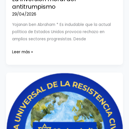
del
antitrumpismo
Reich
29/04/2026
Yojanan ben Abraham * Es indudable que la actual
política de Estados Unidos provoca rechazo en
amplios sectores progresistas. Desde
La
Leer más »
inversión
moral
del
antitrumpismo