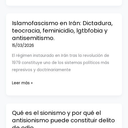
LOS
CRÍA
Y
Islamofascismo en Irán: Dictadura,
ELLOS
teocracia, feminicidio, lgtbfobia y
SE
antisemitismo.
JUNTAN:
15/03/2026
LA
El régimen instaurado en Irán tras la revolución de
NO
1979 constituye uno de los sistemas políticos más
TAN
represivos y doctrinariamente
EXTRAÑA
CONVERGENCIA
Islamofascismo
Leer más »
ENTRE
en
EXTREMA
Irán:
DERECHA
Dictadura,
Y
teocracia,
Qué es el sionismo y por qué el
EXTREMA
feminicidio,
antisionismo puede constituir delito
IZQUIERDA.
lgtbfobia
de odio