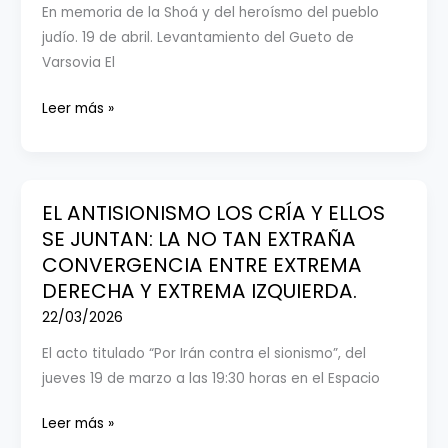
En memoria de la Shoá y del heroísmo del pueblo
rasero
judío. 19 de abril. Levantamiento del Gueto de
internacional
Varsovia El
DIA
Leer más »
UNIVERSAL
DE
LA
RESISTENCIA
EL ANTISIONISMO LOS CRÍA Y ELLOS
CIVIL
SE JUNTAN: LA NO TAN EXTRAÑA
CONTRA
CONVERGENCIA ENTRE EXTREMA
EL
DERECHA Y EXTREMA IZQUIERDA.
ANTISEMITISMO
22/03/2026
El acto titulado “Por Irán contra el sionismo”, del
jueves 19 de marzo a las 19:30 horas en el Espacio
EL
Leer más »
ANTISIONISMO