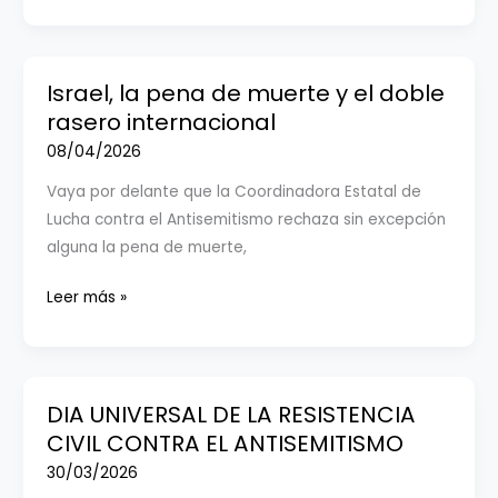
UNIVERSAL
DE
LA RESISTENCIA
CIVIL
Israel, la pena de muerte y el doble
CONTRA
rasero internacional
EL
08/04/2026
ANTISEMITISMO
Vaya por delante que la Coordinadora Estatal de
Lucha contra el Antisemitismo rechaza sin excepción
alguna la pena de muerte,
Israel,
Leer más »
la
pena
de
muerte
DIA UNIVERSAL DE LA RESISTENCIA
y
CIVIL CONTRA EL ANTISEMITISMO
el
30/03/2026
doble