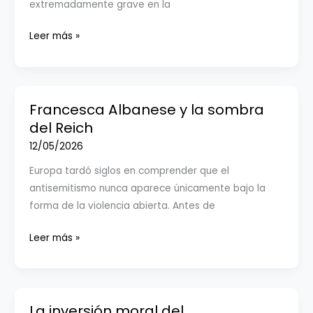
extremadamente grave en la
los
protegidos
Derribar
Leer más »
por
la
la
IHRA
ley?
para
blanquear
Francesca Albanese y la sombra
el
del Reich
antisemitismo
12/05/2026
Europa tardó siglos en comprender que el
antisemitismo nunca aparece únicamente bajo la
forma de la violencia abierta. Antes de
Francesca
Leer más »
Albanese
y
la
sombra
La inversión moral del