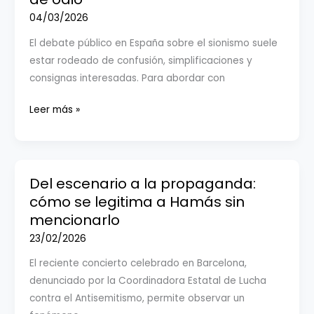
y
04/03/2026
antisemitismo.
El debate público en España sobre el sionismo suele
estar rodeado de confusión, simplificaciones y
consignas interesadas. Para abordar con
Qué
Leer más »
es
el
sionismo
y
Del escenario a la propaganda:
por
cómo se legitima a Hamás sin
qué
mencionarlo
el
23/02/2026
antisionismo
El reciente concierto celebrado en Barcelona,
puede
denunciado por la Coordinadora Estatal de Lucha
constituir
contra el Antisemitismo, permite observar un
delito