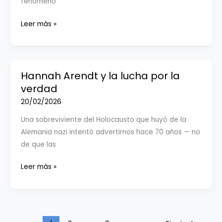
fenómeno
de
odio
Del
Leer más »
escenario
a
la
propaganda:
Hannah Arendt y la lucha por la
cómo
verdad
se
20/02/2026
legitima
Una sobreviviente del Holocausto que huyó de la
a
Alemania nazi intentó advertirnos hace 70 años — no
Hamás
de que las
sin
mencionarlo
Hannah
Leer más »
Arendt
y
la
lucha