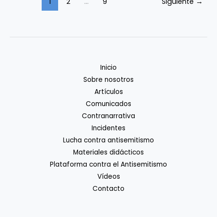
1
2
…
9
Siguiente
→
por
la
verdad
Inicio
Sobre nosotros
Artículos
Comunicados
Contranarrativa
Incidentes
Lucha contra antisemitismo
Materiales didácticos
Plataforma contra el Antisemitismo
Vídeos
Contacto