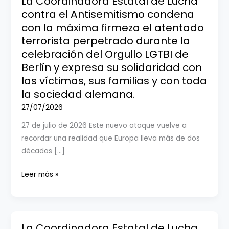
La Coordinadora Estatal de Lucha
contra el Antisemitismo condena
con la máxima firmeza el atentado
terrorista perpetrado durante la
celebración del Orgullo LGTBI de
Berlín y expresa su solidaridad con
las víctimas, sus familias y con toda
la sociedad alemana.
27/07/2026
27 de julio de 2026 Este nuevo ataque vuelve a
recordar una realidad que Europa lleva más de dos
décadas […]
La
Leer más »
Coordinadora
Estatal
de
Lucha
La Coordinadora Estatal de Lucha