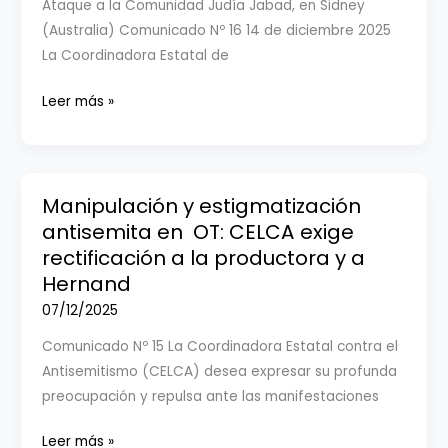
Ataque a la Comunidad Judía Jabad, en Sidney
–
(Australia) Comunicado Nº 16 14 de diciembre 2025
MACCABI
La Coordinadora Estatal de
de
TEL
El
Leer más »
AVIV
Antisemitismo
Global:
Terrorista
y
Manipulación y estigmatización
Criminal
antisemita en OT: CELCA exige
rectificación a la productora y a
Hernand
07/12/2025
Comunicado Nº 15 La Coordinadora Estatal contra el
Antisemitismo (CELCA) desea expresar su profunda
preocupación y repulsa ante las manifestaciones
Manipulación
Leer más »