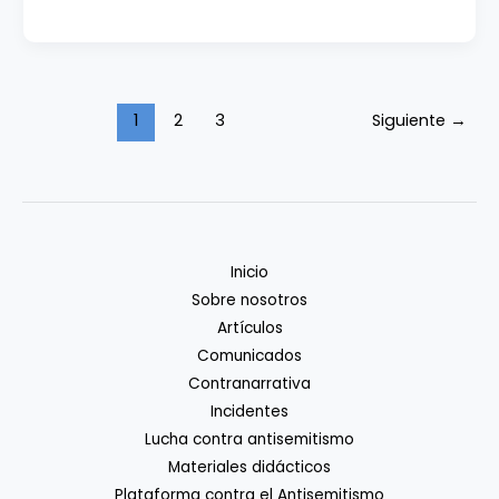
y
estigmatización
antisemita
en
1
2
3
Siguiente
→
OT:
CELCA
exige
rectificación
a
la
Inicio
productora
Sobre nosotros
y
Artículos
a
Comunicados
Hernand
Contranarrativa
Incidentes
Lucha contra antisemitismo
Materiales didácticos
Plataforma contra el Antisemitismo