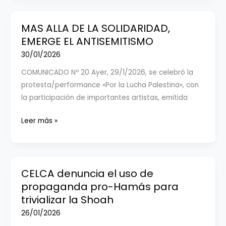
marzo
y
MAS ALLA DE LA SOLIDARIDAD,
el
EMERGE EL ANTISEMITISMO
cuestionamiento
30/01/2026
de
COMUNICADO Nº 20 Ayer, 29/1/2026, se celebró la
su
protesta/performance «Por la Lucha Palestina», con
universalidad
la participación de importantes artistas, emitida
MAS
Leer más »
ALLA
DE
LA
SOLIDARIDAD,
CELCA denuncia el uso de
EMERGE
propaganda pro-Hamás para
EL
trivializar la Shoah
ANTISEMITISMO
26/01/2026