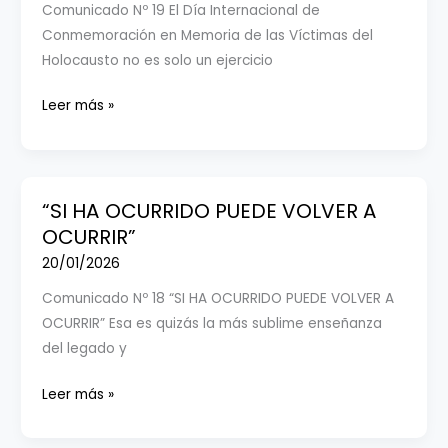
Comunicado Nº 19 El Día Internacional de
Conmemoración en Memoria de las Víctimas del
Holocausto no es solo un ejercicio
CELCA
Leer más »
denuncia
el
uso
de
“SI HA OCURRIDO PUEDE VOLVER A
propaganda
OCURRIR”
pro-
20/01/2026
Hamás para
Comunicado Nº 18 “SI HA OCURRIDO PUEDE VOLVER A
trivializar
OCURRIR” Esa es quizás la más sublime enseñanza
la
del legado y
Shoah
“SI
Leer más »
HA
OCURRIDO