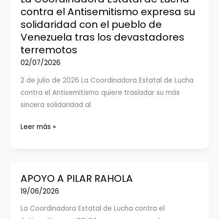
contra
contra el Antisemitismo expresa su
el
solidaridad con el pueblo de
Antisemitismo
Venezuela tras los devastadores
condena
terremotos
con
02/07/2026
la
2 de julio de 2026 La Coordinadora Estatal de Lucha
máxima
contra el Antisemitismo quiere trasladar su más
firmeza
sincera solidaridad al
el
atentado
La
Leer más »
terrorista
Coordinadora
perpetrado
Estatal
durante
de
la
Lucha
APOYO A PILAR RAHOLA
celebración
contra
19/06/2026
del
el
Orgullo
La Coordinadora Estatal de Lucha contra el
Antisemitismo
LGTBI