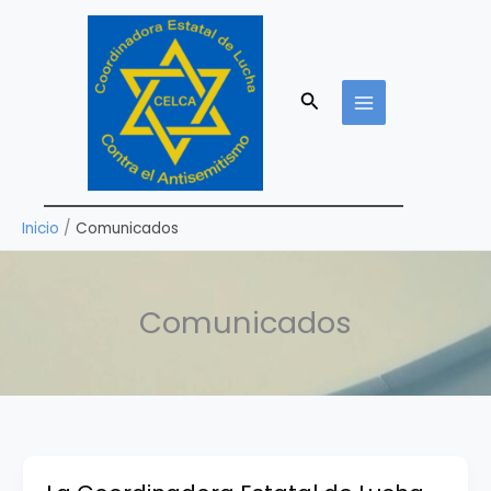
Ir
al
contenido
Buscar
Inicio
Comunicados
Comunicados