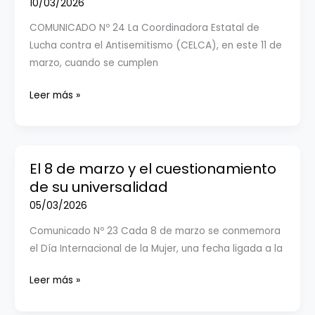
10/03/2026
EL
COMUNICADO Nº 24 La Coordinadora Estatal de
ANTISEMITISMO
Lucha contra el Antisemitismo (CELCA), en este 11 de
marzo, cuando se cumplen
11
Leer más »
M:
TERRORISMO
NUNCA
MÁS
El 8 de marzo y el cuestionamiento
de su universalidad
05/03/2026
Comunicado Nº 23 Cada 8 de marzo se conmemora
el Día Internacional de la Mujer, una fecha ligada a la
El
Leer más »
8
de