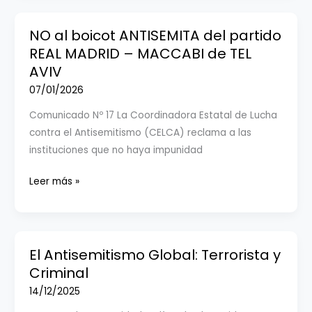
PUEDE
VOLVER
NO al boicot ANTISEMITA del partido
A
REAL MADRID – MACCABI de TEL
OCURRIR”
AVIV
07/01/2026
Comunicado Nº 17 La Coordinadora Estatal de Lucha
contra el Antisemitismo (CELCA) reclama a las
instituciones que no haya impunidad
NO
Leer más »
al
boicot
ANTISEMITA
del
El Antisemitismo Global: Terrorista y
partido
Criminal
REAL
14/12/2025
MADRID