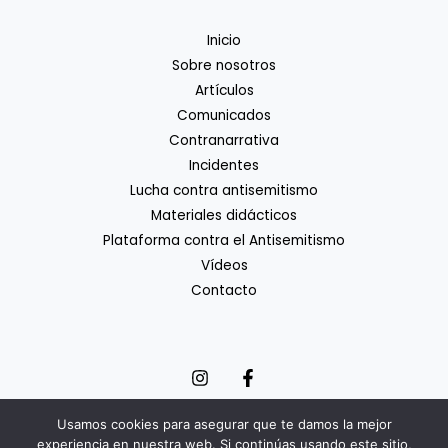
Inicio
Sobre nosotros
Artículos
Comunicados
Contranarrativa
Incidentes
Lucha contra antisemitismo
Materiales didácticos
Plataforma contra el Antisemitismo
Vídeos
Contacto
Usamos cookies para asegurar que te damos la mejor
experiencia en nuestra web. Si continúas usando este sitio,
Copyright © 2026 Coordinadora Estatal de Lucha contra el