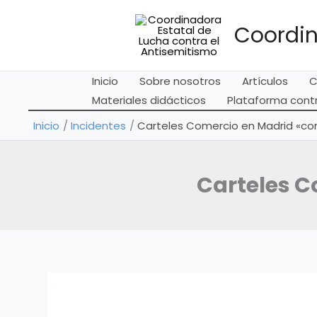
Ir
al
Coordin
contenido
Inicio
Sobre nosotros
Artículos
C
Materiales didácticos
Plataforma contr
Inicio
Incidentes
Carteles Comercio en Madrid «con
Carteles C