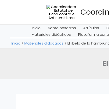
Ir
al
Coordin
contenido
Inicio
Sobre nosotros
Artículos
C
Materiales didácticos
Plataforma contr
Inicio
Materiales didácticos
El libelo de la hambru
E