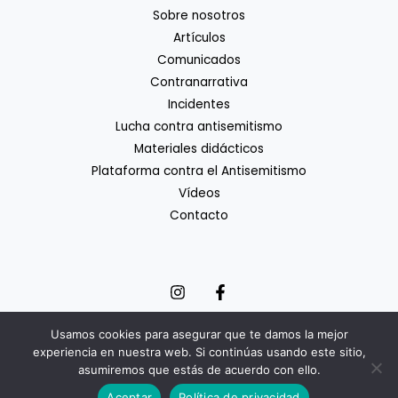
Sobre nosotros
Artículos
Comunicados
Contranarrativa
Incidentes
Lucha contra antisemitismo
Materiales didácticos
Plataforma contra el Antisemitismo
Vídeos
Contacto
Usamos cookies para asegurar que te damos la mejor
experiencia en nuestra web. Si continúas usando este sitio,
Copyright © 2026 Coordinadora Estatal de Lucha contra el
asumiremos que estás de acuerdo con ello.
Antisemitismo | Powered by Coordinadora Estatal de Lucha contra el
Antisemitismo |
c.contraelantisemitismo@gmail.com
Aceptar
Política de privacidad