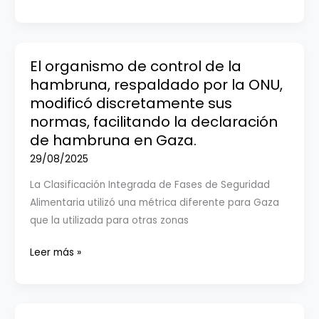
Judío
|
Carta
abierta
El organismo de control de la
a
hambruna, respaldado por la ONU,
Pedro
modificó discretamente sus
Almodóvar
normas, facilitando la declaración
de hambruna en Gaza.
29/08/2025
La Clasificación Integrada de Fases de Seguridad
Alimentaria utilizó una métrica diferente para Gaza
que la utilizada para otras zonas
El
Leer más »
organismo
de
control