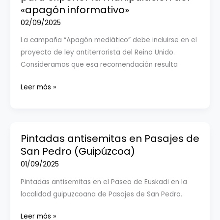
Israel
«apagón informativo»
presenta
02/09/2025
a
La campaña “Apagón mediático” debe incluirse en el
la
proyecto de ley antiterrorista del Reino Unido.
Fiscalía
Consideramos que esa recomendación resulta
General
una
WBII
Leer más »
denuncia
lidera
por
una
presunto
campaña
delito
global
Pintadas antisemitas en Pasajes de
de
para
San Pedro (Guipúzcoa)
odio
exponer
01/09/2025
en
la
la
Pintadas antisemitas en el Paseo de Euskadi en la
manipulación
Vuelta
localidad guipuzcoana de Pasajes de San Pedro.
del
Ciclista
«apagón
a
Pintadas
Leer más »