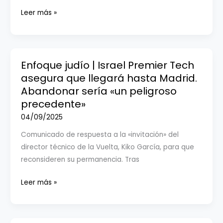
Enfoque
Leer más »
judío
|
Antisemitismo
en
Enfoque judío | Israel Premier Tech
el
asegura que llegará hasta Madrid.
deporte
Abandonar sería «un peligroso
español
precedente»
04/09/2025
Comunicado de respuesta a la «invitación» del
director técnico de la Vuelta, Kiko García, para que
reconsideren su permanencia. Tras
Enfoque
Leer más »
judío
|
Israel