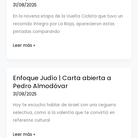
(Fuerteventura)
31/08/2025
En la novena etapa de la Vuelta Ciclista que tuvo un
recorrido íntegro por La Rioja, aparecieron estas
pintadas comparando
Pintadas
Leer más »
antisemitas
en
el
la
Enfoque Judío | Carta abierta a
novena
Pedro Almodóvar
etapa
31/08/2025
de
Hoy te escucho hablar de Israel con una ceguera
la
selectiva, como si la valentía que te convirtió en
Vuelta
referente cultural
Ciclista
a
Enfoque
Leer más »
España