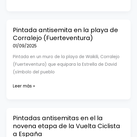
informativo»
España y
antisemitas
contra
en
la
Pasajes
ministra
de
Pintada antisemita en la playa de
Sira
San
Corralejo (Fuerteventura)
Rego
Pedro
01/09/2025
(Guipúzcoa)
Pintada en un muro de la playa de Waikili, Corralejo
(Fuerteventura) que equipara la Estrella de David
(símbolo del pueblo
Pintada
Leer más »
antisemita
en
la
playa
Pintadas antisemitas en el la
de
novena etapa de la Vuelta Ciclista
Corralejo
a España