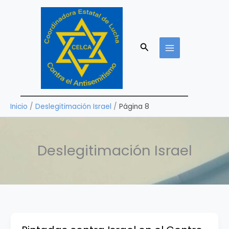
Ir
al
contenido
Buscar
Inicio
Deslegitimación Israel
Página 8
Deslegitimación Israel