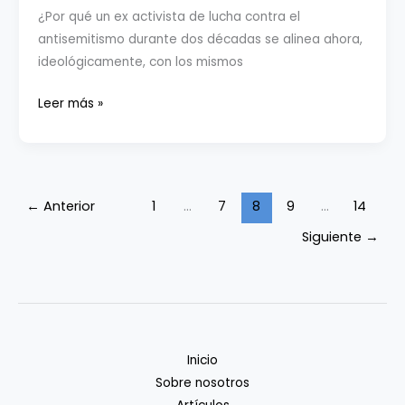
¿Por qué un ex activista de lucha contra el
Israel
antisemitismo durante dos décadas se alinea ahora,
Premier-
ideológicamente, con los mismos
Tech
en
Enfoque
Leer más »
La
Judío
Vuelta
|
2025
De
vigilar
←
Anterior
1
…
7
8
9
…
14
el
Siguiente
→
antisemitismo
a
convertirse
en
«judío
útil»
Inicio
Sobre nosotros