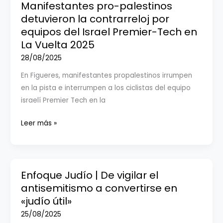
de
Manifestantes pro-palestinos
la
detuvieron la contrarreloj por
hambruna,
equipos del Israel Premier-Tech en
respaldado
La Vuelta 2025
por
28/08/2025
la
En Figueres, manifestantes propalestinos irrumpen
ONU,
en la pista e interrumpen a los ciclistas del equipo
modificó
israelí Premier Tech en la
discretamente
sus
Manifestantes
Leer más »
normas,
pro-
facilitando
palestinos
la
detuvieron
declaración
la
Enfoque Judío | De vigilar el
de
contrarreloj
antisemitismo a convertirse en
hambruna
por
«judío útil»
en
equipos
25/08/2025
Gaza.
del