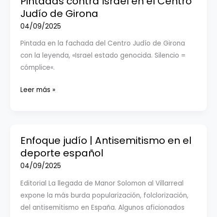
Pintadas contra Israel en el Centro
Judío de Girona
04/09/2025
Pintada en la fachada del Centro Judío de Girona
con la leyenda, «Israel estado genocida. Silencio =
cómplice«.
Pintadas
Leer más »
contra
Israel
en
el
Enfoque judío | Antisemitismo en el
Centro
deporte español
Judío
04/09/2025
de
Editorial La llegada de Manor Solomon al Villarreal
Girona
expone la más burda popularización, folclorización,
del antisemitismo en España. Algunos aficionados