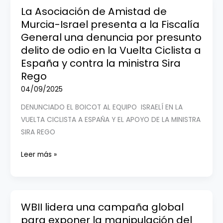
Premier
La Asociación de Amistad de
Tech
Murcia-Israel presenta a la Fiscalía
asegura
General una denuncia por presunto
que
delito de odio en la Vuelta Ciclista a
llegará
España y contra la ministra Sira
hasta
Rego
Madrid.
04/09/2025
Abandonar
DENUNCIADO EL BOICOT AL EQUIPO ISRAELÍ EN LA
sería
VUELTA CICLISTA A ESPAÑA Y EL APOYO DE LA MINISTRA
«un
SIRA REGO
peligroso
precedente»
La
Leer más »
Asociación
de
Amistad
de
WBII lidera una campaña global
Murcia-
para exponer la manipulación del