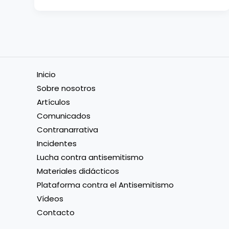
informe
del
Consejo
de
Derechos
Inicio
Humanos
Sobre nosotros
de
Artículos
las
Comunicados
Naciones
Contranarrativa
Unidas
Incidentes
“De
Lucha contra antisemitismo
la
Materiales didácticos
ocupación
Plataforma contra el Antisemitismo
al
Vídeos
genocidio”
Contacto