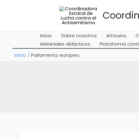
Ir
al
Coordin
contenido
Inicio
Sobre nosotros
Artículos
C
Materiales didácticos
Plataforma contr
Inicio
Parlamento europeo