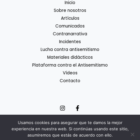
Inicio
Sobre nosotros
Artículos
Comunicados
Contranarrativa
Incidentes
Lucha contra antisemitismo
Materiales didácticos
Plataforma contra el Antisemitismo
Vídeos
Contacto
Usamos cookies para asegurar que te damos la mejor
experiencia en nuestra web. Si continúas usando este sitio,
Copyright © 2026 Coordinadora Estatal de Lucha contra el
asumiremos que estás de acuerdo con ello.
Antisemitismo | Powered by Coordinadora Estatal de Lucha contra el