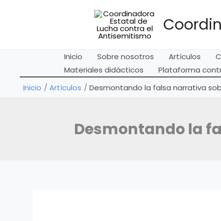
Ir
al
Coordin
contenido
Inicio
Sobre nosotros
Artículos
C
Materiales didácticos
Plataforma contr
Inicio
Artículos
Desmontando la falsa narrativa sobre
Desmontando la fals