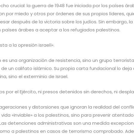
ho crucial: la guerra de 1948 fue iniciada por los países árab
on por miedo y otros por órdenes de sus propios líderes, qui
gresar después de la victoria sobre los judíos. Sin embargo, 
 países árabes a aceptar a los refugiados palestinos.
 a la opresión israelí».
 una organización de resistencia, sino un grupo terrorista i
n de un califato islámico. Su propia carta fundacional lo dej
a, sino el exterminio de Israel.
s por el Ejército, ni presos detenidos sin derechos, ni despl
eraciones y distorsiones que ignoran la realidad del confli
a vida «inviable» a los palestinos, sino para prevenir atenta
. Las detenciones administrativas son una medida excepciona
es como a palestinos en casos de terrorismo comprobado. Ad