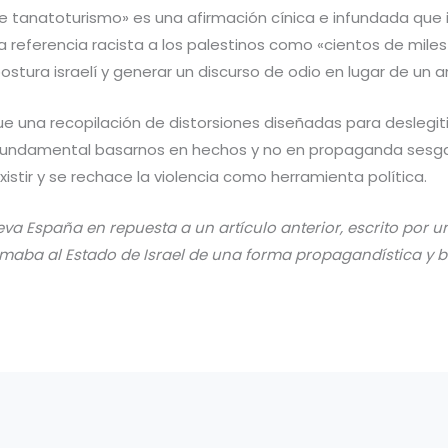
 tanatoturismo» es una afirmación cínica e infundada que ig
 la referencia racista a los palestinos como «cientos de mil
tura israelí y generar un discurso de odio en lugar de un aná
que una recopilación de distorsiones diseñadas para deslegi
es fundamental basarnos en hechos y no en propaganda sesga
istir y se rechace la violencia como herramienta política.
eva España en repuesta a un artículo anterior, escrito por un
amaba al Estado de Israel de una forma propagandística y b