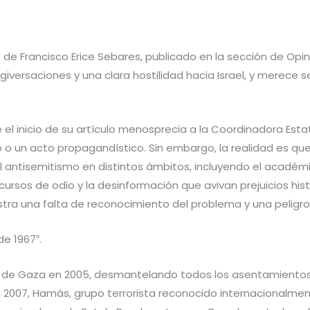
ra”, de Francisco Erice Sebares, publicado en la sección de Op
rgiversaciones y una clara hostilidad hacia Israel, y merece
el inicio de su artículo menosprecia a la Coordinadora Esta
o o un acto propagandístico. Sin embargo, la realidad es qu
antisemitismo en distintos ámbitos, incluyendo el académi
rsos de odio y la desinformación que avivan prejuicios histó
tra una falta de reconocimiento del problema y una peligro
de 1967″.
e de Gaza en 2005, desmantelando todos los asentamientos y
En 2007, Hamás, grupo terrorista reconocido internacionalme