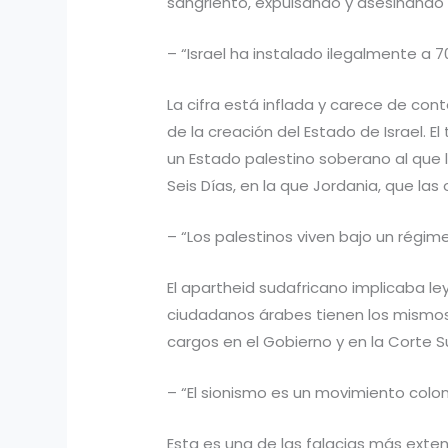
sangriento, expulsando y asesinando
– “Israel ha instalado ilegalmente a 
La cifra está inflada y carece de con
de la creación del Estado de Israel. 
un Estado palestino soberano al que le
Seis Días, en la que Jordania, que las
– “Los palestinos viven bajo un régim
El apartheid sudafricano implicaba le
ciudadanos árabes tienen los mismos 
cargos en el Gobierno y en la Corte 
– “El sionismo es un movimiento coloni
Esta es una de las falacias más exten