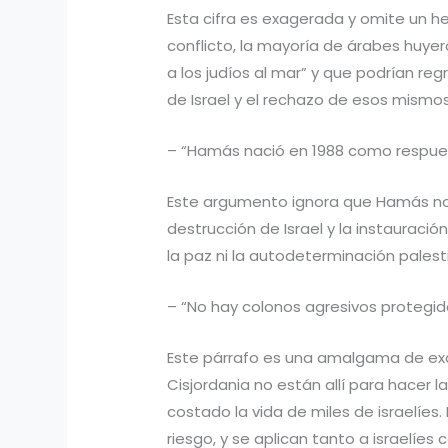
Esta cifra es exagerada y omite un hec
conflicto, la mayoría de árabes huyer
a los judíos al mar” y que podrían re
de Israel y el rechazo de esos mismos
– “Hamás nació en 1988 como respuesta
Este argumento ignora que Hamás no es
destrucción de Israel y la instauració
la paz ni la autodeterminación palestin
– “No hay colonos agresivos protegido
Este párrafo es una amalgama de exag
Cisjordania no están allí para hacer l
costado la vida de miles de israelíes
riesgo, y se aplican tanto a israelí