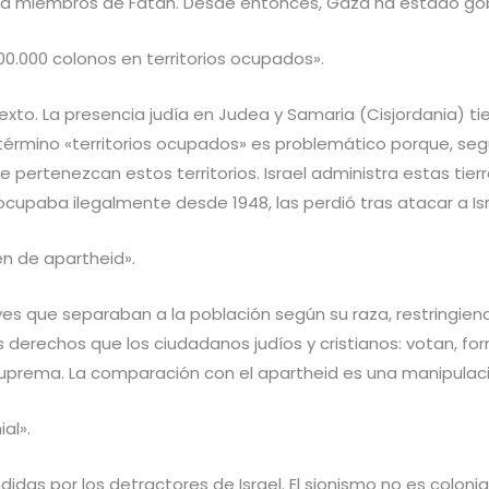
 a miembros de Fatah. Desde entonces, Gaza ha estado gobe
700.000 colonos en territorios ocupados».
texto. La presencia judía en Judea y Samaria (Cisjordania) t
El término «territorios ocupados» es problemático porque, seg
 pertenezcan estos territorios. Israel administra estas tier
 ocupaba ilegalmente desde 1948, las perdió tras atacar a Isr
en de apartheid».
yes que separaban a la población según su raza, restringiendo
derechos que los ciudadanos judíos y cristianos: votan, f
Suprema. La comparación con el apartheid es una manipulaci
al».
didas por los detractores de Israel. El sionismo no es colon