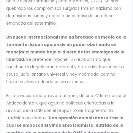
odio e hiperinformación (García Morales, 2020). Se han
quebrado los compromisos surgidos tras un nazismo con
demasiadas cunas y aquel «nunca más» de una ética
emanada del exterminio.
Un nuevo internacionalismo ha brotado en medio de la
tormenta: la corrupción de un poder obstinado en
manejar el mundo bajo el dinero de los enemigos de la
libertad
. Se pretende imponer un revisionismo que
cuestione la legitimidad de Israel y de sus instituciones. La
causa judía, antaño universal y hoy incómoda, camina
hacia un silencio donde anida el rencor.
Es la creación, me atrevo a afirmar, de una «V Internacional
Antioccidental», que aglutina políticas orientadas a la
revisión de la ONU con el propósito de fragmentar la
tradición occidental.
Una opresión colonizadora tras la
cual se embosca el yihadismo islamista, nutrido de la
mentira, de la hambruna de la OMS y de cuanto sea