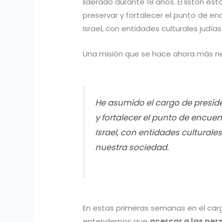
liderado durante 18 años. El listón e
preservar y fortalecer el punto de en
Israel, con entidades culturales judí
Una misión que se hace ahora más nece
He asumido el cargo de preside
y fortalecer el punto de encuen
Israel, con entidades culturale
nuestra sociedad.
En estas primeras semanas en el car
entendemos que
acercar a las per