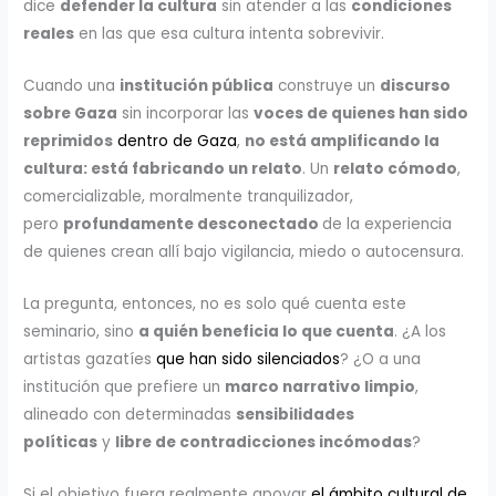
dice
defender la cultura
sin atender a las
condiciones
reales
en las que esa cultura intenta sobrevivir.
Cuando una
institución pública
construye un
discurso
sobre Gaza
sin incorporar las
voces de quienes han sido
reprimidos
dentro de Gaza
,
no está amplificando la
cultura: está fabricando un relato
. Un
relato cómodo
,
comercializable, moralmente tranquilizador,
pero
profundamente desconectado
de la experiencia
de quienes crean allí bajo vigilancia, miedo o autocensura.
La pregunta, entonces, no es solo qué cuenta este
seminario, sino
a quién beneficia lo que cuenta
. ¿A los
artistas gazatíes
que han sido silenciados
? ¿O a una
institución que prefiere un
marco narrativo limpio
,
alineado con determinadas
sensibilidades
políticas
y
libre de contradicciones incómodas
?
Si el objetivo fuera realmente apoyar
el ámbito cultural de