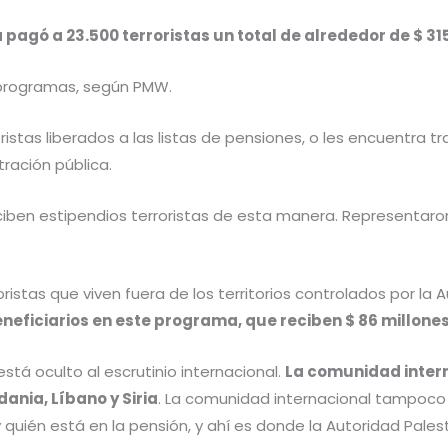
pagó a 23.500 terroristas un total de alrededor de $ 31
s programas, según PMW.
oristas liberados a las listas de pensiones, o les encuentra 
tración pública.
ciben estipendios terroristas de esta manera. Representar
istas que viven fuera de los territorios controlados por la Au
eneficiarios en este programa, que reciben $ 86 millon
stá oculto al escrutinio internacional.
La comunidad inter
ania, Líbano y Siria
. La comunidad internacional tampoco
il y quién está en la pensión, y ahí es donde la Autoridad Pa